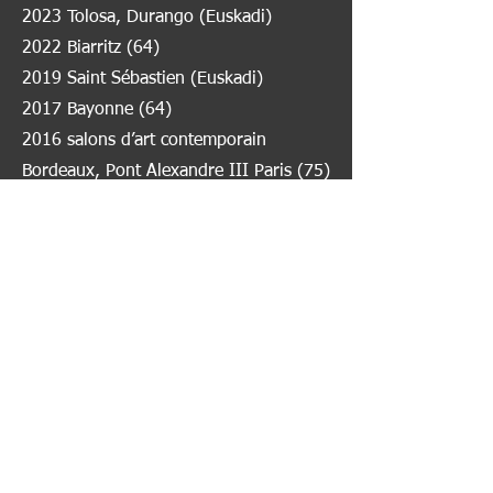
2023 Tolosa, Durango (Euskadi)
2022 Biarritz (64)
2019 Saint Sébastien (Euskadi)
2017 Bayonne (64)
2016 salons d’art contemporain
Bordeaux, Pont Alexandre III Paris (75)
2015 PAD Paris (75)
2014 Salon d’art contemporain avenue
Foch Paris (75)
2013 Dax (40)
2011 Oujda (Maroc)
2010 Saint Savin (65)